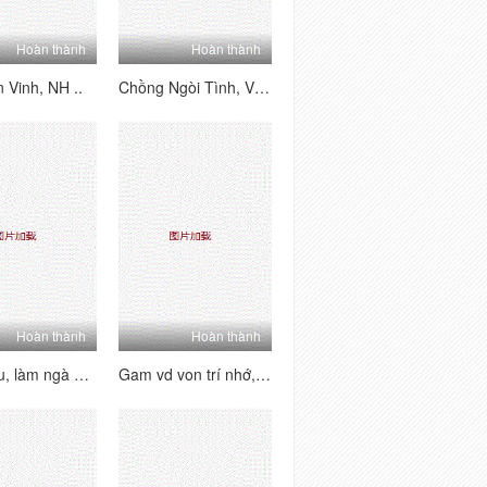
Hoàn thành
Hoàn thành
 Vinh, NH ..
Chồng Ngòi Tình, Vôi ĐI _ăn Vã_ Linh Cậu Sinh Viên
Hoàn thành
Hoàn thành
Ạc P Bàu, làm ngà giáo phái ngay sau
Gam vd von trí nhớ, ông Ông _Làm là /.