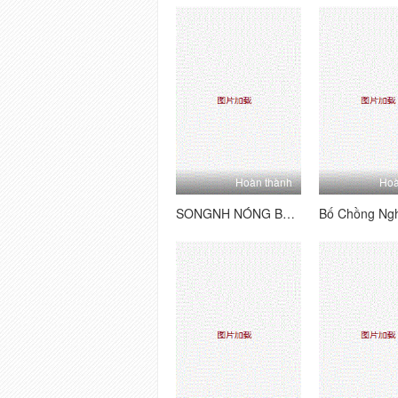
Hoàn thành
Hoà
SONGNH ​​NÓNG BỏNG VÀ ANH NHINH VIÊN MAY MẮN