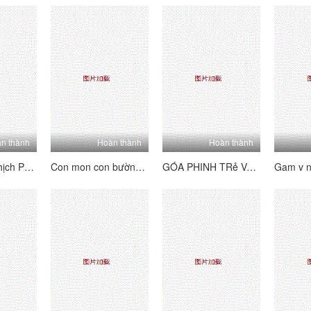
n thành
Hoàn thành
Hoàn thành
Bố Chồng Nghịch Phim Sex và Cô Côn Đỗ Đỗ
Con mon con bường tai
GÓA PHINH TRẻ VÀ ANH LẠI
Gam v n