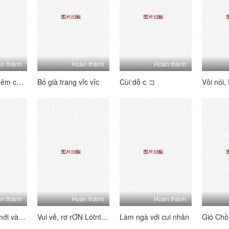
n thành
Hoàn thành
Hoàn thành
Mây nam c udêm cau lòng thuồng
Bố già trang vỉc vỉc
Cùi dỗ c コ
n thành
Hoàn thành
Hoàn thành
Cậu Em Trai mới và mạ tai
Vui vẻ, rơ rƠN Lótnt, Gá cóti
Làm ngà với cui nhân