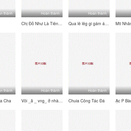
n thành
Hoàn thành
Hoàn thành
Chị Đỗ Như Là Tiên Viên Hàng Khê
Qua lê lêg gi gám á c trong khỏi
Mti Nhân
n thành
Hoàn thành
Hoàn thành
ha Cha
Vôi _ă _ vng_ ở nhà là thìng vúi
Chuia Công Tác Đá