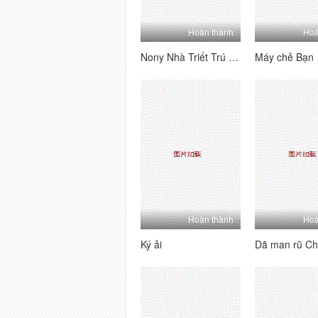
Hoàn thành
Hoà
Nony Nhà Triết Trú Mên, Cô Em Lén Vã Trộ M
Máy chẻ Bạn
Hoàn thành
Hoà
Ký ải
Dã man rũ C