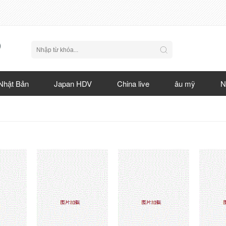
Nhật Bản
Japan HDV
China live
âu mỹ
N