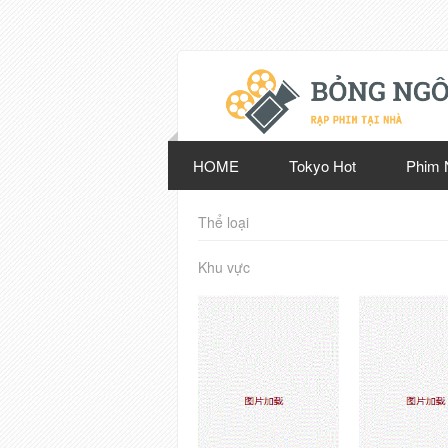
HOME
Tokyo Hot
Phim 
Thể loại
Khu vực