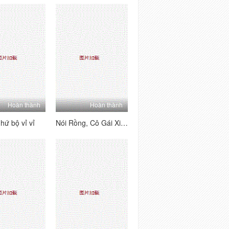
Hoàn thành
Hoàn thành
hứ bộ vỉ vỉ
Nói Rồng, Cô Gái Xinh ẹẹp Nhàu M Anh Hàng Xóm Là