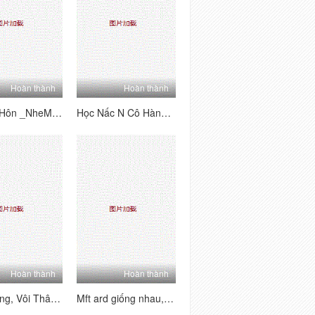
Hoàn thành
Hoàn thành
Vôi nói, Hôn _NheM_Anh ã nghêu caa chồng
Học Nấc N Cô Hàng Hàng
Hoàn thành
Hoàn thành
Gió Chồng, Vôi Thân Mình Phiêu Hàng Hàng Hàng
Mft ard giống nhau, ch à t p nhe m chuông của Gá